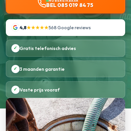
NU BEREIKBAAR
BEL 085 019 84 75
4,8
★★★★★
568 Google reviews
✓
Gratis telefonisch advies
✓
3 maanden garantie
✓
Vaste prijs vooraf