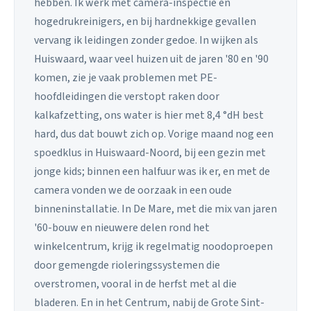
hebben. Ik werk met camera-inspectie en
hogedrukreinigers, en bij hardnekkige gevallen
vervang ik leidingen zonder gedoe. In wijken als
Huiswaard, waar veel huizen uit de jaren '80 en '90
komen, zie je vaak problemen met PE-
hoofdleidingen die verstopt raken door
kalkafzetting, ons water is hier met 8,4 °dH best
hard, dus dat bouwt zich op. Vorige maand nog een
spoedklus in Huiswaard-Noord, bij een gezin met
jonge kids; binnen een halfuur was ik er, en met de
camera vonden we de oorzaak in een oude
binneninstallatie. In De Mare, met die mix van jaren
'60-bouw en nieuwere delen rond het
winkelcentrum, krijg ik regelmatig noodoproepen
door gemengde rioleringssystemen die
overstromen, vooral in de herfst met al die
bladeren. En in het Centrum, nabij de Grote Sint-