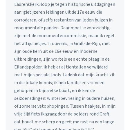
Laurenskerk, loop je tegen historische uitdagingen
aan: gietijzeren leidingen uit de 17e eeuw die
corroderen, of zelfs restanten van loden buizen in
monumentale panden. Daar moet je voorzichtig
zijn met de monumentencommissie, maar ik regel
het altijd netjes. Trouwens, in Graft-de-Rijn, met
zijn oude kern uit de 16e eeuw en moderne
uitbreidingen, zijn wortels een echte plaag in de
Eilandspolder, ik heb er al tientallen verwijderd
met mijn speciale tools. Ik denk dat mijn kracht zit
in die lokale kennis; ik heb familie en vrienden
geholpen in bijna elke buurt, en ik ken de
seizoensdingen: winterbevriesing in oudere huizen,
of zomerse vetophopingen. Tussen haakjes, in mijn
vrije tijd fiets ik graag door de polders rond Graft,
dat houdt me scherp en geeft me rust na een lange
dag. Bij Ontstoppen Alkmaar ben ik 24/7