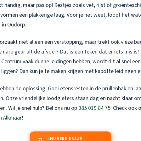
kt handig, maar pas op! Restjes zoals vet, rijst of groenteschi
vormen een plakkerige laag. Voor je het weet, loopt het wa
n in Oudorp.
rzaakt niet alleen een verstopping, maar trekt ook vieze ba
 nare geur uit de afvoer? Dat is een teken dat er iets mis is!
t Centrum vaak dunne leidingen hebben, wordt dit al snel ee
g liggen? Dan kun je te maken krijgen met kapotte leidingen 
ebben de oplossing! Gooi etensresten in de prullenbak en laa
n. Onze vriendelijke loodgieters staan dag en nacht klaar o
en. Wil je snel hulp? Bel ons nu op
085 019 84 75
. Check ook 
in Alkmaar
!
NU BEREIKBAAR