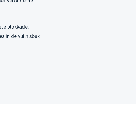
 met verouderde
ete blokkade.
s in de vuilnisbak