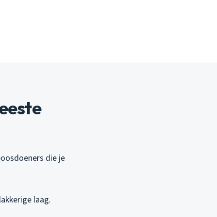
eeste
 boosdoeners die je
lakkerige laag.