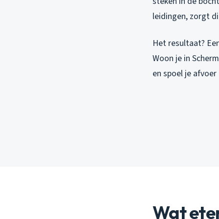
steken in de boch
leidingen, zorgt d
Het resultaat? Een
Woon je in Scherme
en spoel je afvoe
Wat eten