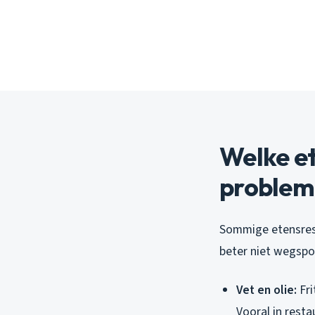
Welke e
problem
Sommige etensreste
beter niet wegspo
Vet en olie:
Fri
Vooral in resta