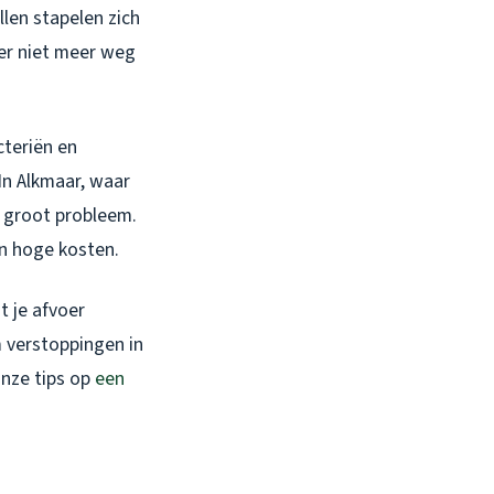
llen stapelen zich
ter niet meer weg
cteriën en
 In Alkmaar, waar
n groot probleem.
en hoge kosten.
t je afvoer
m verstoppingen in
onze tips op
een