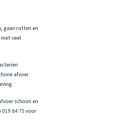
n, gaan rotten en
, met veel
bacteriën
schone afvoer
eving.
afvoer schoon en
 019 84 75
voor