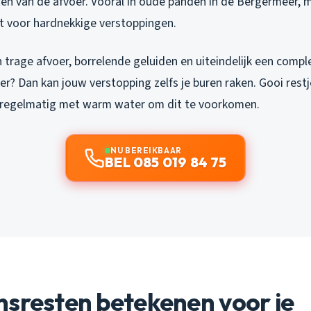
ten van de afvoer. Vooral in oude panden in de Bergermeer,
it voor hardnekkige verstoppingen.
 trage afvoer, borrelende geluiden en uiteindelijk een compl
r? Dan kan jouw verstopping zelfs je buren raken. Gooi restje
r regelmatig met warm water om dit te voorkomen.
NU BEREIKBAAR
BEL 085 019 84 75
sresten betekenen voor je