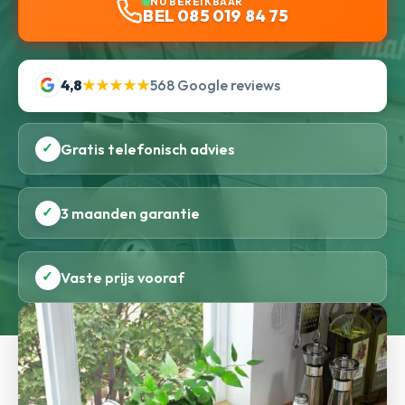
NU BEREIKBAAR
BEL 085 019 84 75
4,8
★★★★★
568 Google reviews
✓
Gratis telefonisch advies
✓
3 maanden garantie
✓
Vaste prijs vooraf