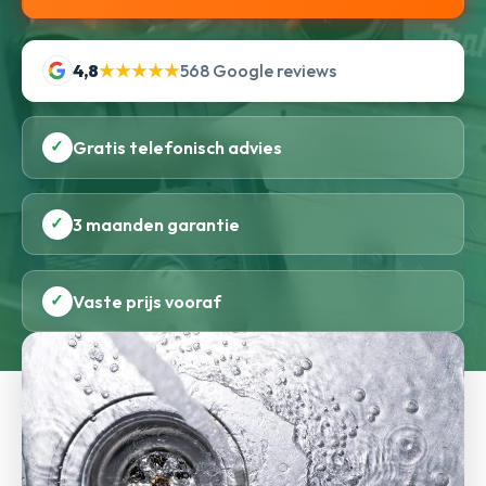
4,8
★★★★★
568 Google reviews
✓
Gratis telefonisch advies
✓
3 maanden garantie
✓
Vaste prijs vooraf