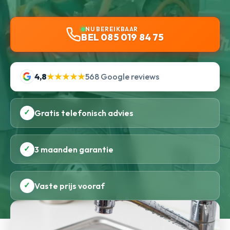
NU BEREIKBAAR
BEL 085 019 84 75
4,8
★★★★★
568 Google reviews
✓
Gratis telefonisch advies
✓
3 maanden garantie
✓
Vaste prijs vooraf