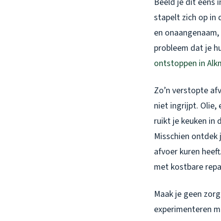
Beeld je dit eens 
stapelt zich op in
en onaangenaam, 
probleem dat je h
ontstoppen in Alk
Zo’n verstopte afv
niet ingrijpt. Oli
ruikt je keuken in
Misschien ontdek j
afvoer kuren heeft
met kostbare repar
Maak je geen zorge
experimenteren met