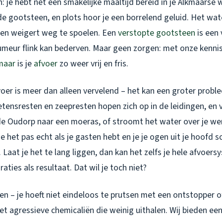
in: je hebt net een smakelijke maaltijd bereid in je Alkmaarse
 de gootsteen, en plots hoor je een borrelend geluid. Het wate
en weigert weg te spoelen. Een
verstopte gootsteen
is een
umeur flink kan bederven. Maar geen zorgen: met onze kenni
maar
is je
afvoer
zo weer vrij en fris.
oer is meer dan alleen vervelend – het kan een groter probl
e, etensresten en zeepresten hopen zich op in de leidingen, en
 de Oudorp naar een moeras, of stroomt het water over je we
e het pas echt als je gasten hebt en je je ogen uit je hoofd
. Laat je het te lang liggen, dan kan het zelfs je hele afvoer
aties als resultaat. Dat wil je toch niet?
n – je hoeft niet eindeloos te prutsen met een ontstopper o
 agressieve chemicaliën die weinig uithalen. Wij bieden een 