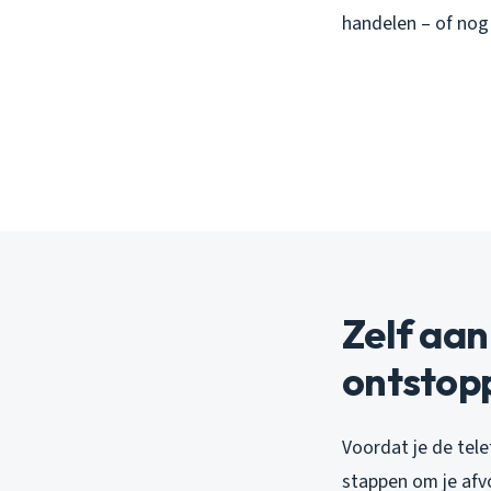
handelen – of nog
Zelf aan
ontstop
Voordat je de telef
stappen om je afv