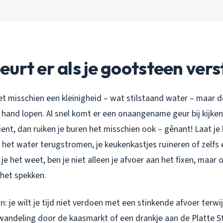
urt er als je gootsteen vers
 het misschien een kleinigheid – wat stilstaand water – maar 
e hand lopen. Al snel komt er een onaangename geur bij kijken
ent, dan ruiken je buren het misschien ook – gênant! Laat je 
 het water terugstromen, je keukenkastjes ruïneren of zelfs
je het weet, ben je niet alleen je afvoer aan het fixen, maar o
het spekken.
jn: je wilt je tijd niet verdoen met een stinkende afvoer terwij
wandeling door de kaasmarkt of een drankje aan de Platte S