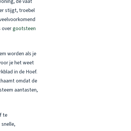
 woning, de vaat
r stijgt, troebel
 veelvoorkomend
s over
gootsteen
eem worden als je
 voor je het weet
rkblad in de Hoef.
 schaamt omdat de
systeem aantasten,
f te
snelle,