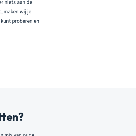
er niets aan de
, maken wij je
f kunt proberen en
tten?
jn mix van oude