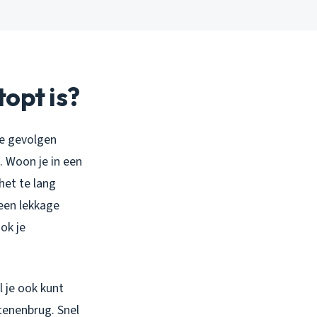
topt is?
de gevolgen
. Woon je in een
het te lang
 een lekkage
ok je
l je ook kunt
tenenbrug. Snel