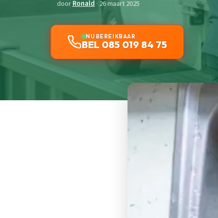
door
Ronald
· 26 maart 2025
NU BEREIKBAAR
BEL 085 019 84 75