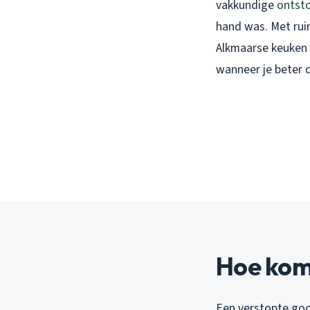
vakkundige
ontst
hand was. Met ruim
Alkmaarse keuken 
wanneer je beter d
Hoe komt
Een verstopte goo