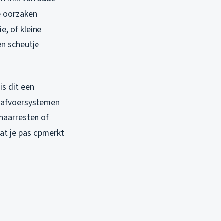
e oorzaken
e, of kleine
en scheutje
is dit een
r afvoersystemen
 haarresten of
dat je pas opmerkt