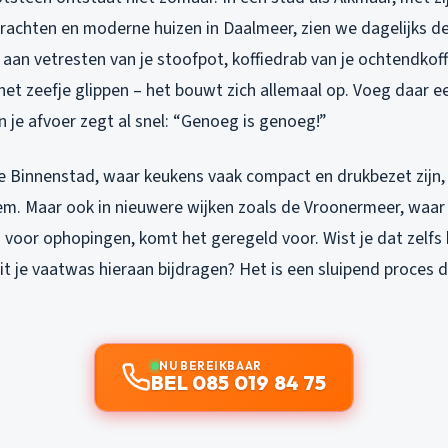
rachten en moderne huizen in Daalmeer, zien we dagelijks d
an vetresten van je stoofpot, koffiedrab van je ochtendkoffi
het zeefje glippen – het bouwt zich allemaal op. Voeg daar e
n je afvoer zegt al snel: “Genoeg is genoeg!”
e Binnenstad, waar keukens vaak compact en drukbezet zijn, 
em. Maar ook in nieuwere wijken zoals de Vroonermeer, waa
 voor ophopingen, komt het geregeld voor. Wist je dat zelfs
t je vaatwas hieraan bijdragen? Het is een sluipend proces 
NU BEREIKBAAR
BEL 085 019 84 75