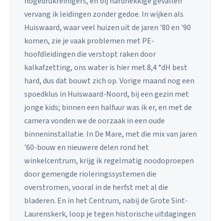
hogedrukreinigers, en bij hardnekkige gevallen
vervang ik leidingen zonder gedoe. In wijken als
Huiswaard, waar veel huizen uit de jaren '80 en '90
komen, zie je vaak problemen met PE-
hoofdleidingen die verstopt raken door
kalkafzetting, ons water is hier met 8,4 °dH best
hard, dus dat bouwt zich op. Vorige maand nog een
spoedklus in Huiswaard-Noord, bij een gezin met
jonge kids; binnen een halfuur was ik er, en met de
camera vonden we de oorzaak in een oude
binneninstallatie. In De Mare, met die mix van jaren
'60-bouw en nieuwere delen rond het
winkelcentrum, krijg ik regelmatig noodoproepen
door gemengde rioleringssystemen die
overstromen, vooral in de herfst met al die
bladeren. En in het Centrum, nabij de Grote Sint-
Laurenskerk, loop je tegen historische uitdagingen