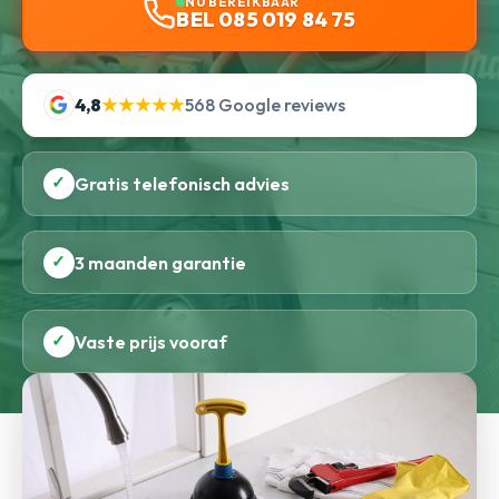
NU BEREIKBAAR
BEL 085 019 84 75
4,8
★★★★★
568 Google reviews
✓
Gratis telefonisch advies
✓
3 maanden garantie
✓
Vaste prijs vooraf