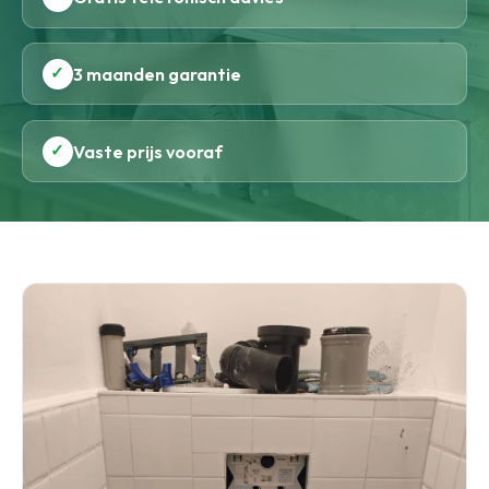
✓
3 maanden garantie
✓
Vaste prijs vooraf