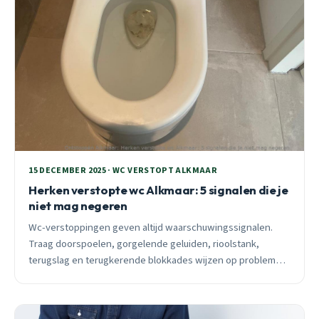
15 DECEMBER 2025 · WC VERSTOPT ALKMAAR
Herken verstopte wc Alkmaar: 5 signalen die je
niet mag negeren
Wc-verstoppingen geven altijd waarschuwingssignalen.
Traag doorspoelen, gorgelende geluiden, rioolstank,
terugslag en terugkerende blokkades wijzen op problemen.
Na 72 uur neemt bacteriegroei 85% toe; waterschade loopt
op tot €1.200 binnen 24 uur. Herken de signalen en voorkom
acute situaties.