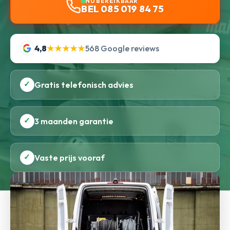
NU BEREIKBAAR
BEL 085 019 84 75
4,8
★★★★★
568 Google reviews
✓
Gratis telefonisch advies
✓
3 maanden garantie
✓
Vaste prijs vooraf