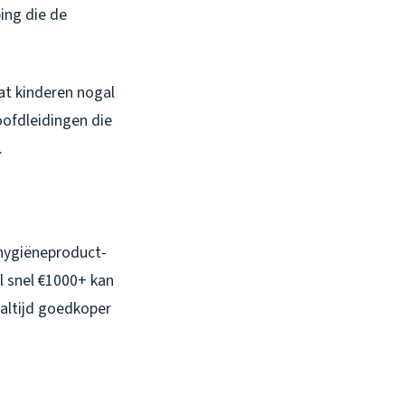
ing die de
at kinderen nogal
oofdleidingen die
.
 hygiëneproduct-
l snel €1000+ kan
 altijd goedkoper