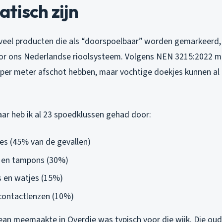
tisch zijn
at veel producten die als “doorspoelbaar” worden gemarkeerd
oor ons Nederlandse rioolsysteem. Volgens NEN 3215:2022 
er meter afschot hebben, maar vochtige doekjes kunnen al
aar heb ik al 23 spoedklussen gehad door:
es (45% van de gevallen)
 en tampons (30%)
 en watjes (15%)
ontactlenzen (10%)
an meemaakte in Overdie was typisch voor die wijk. Die oud