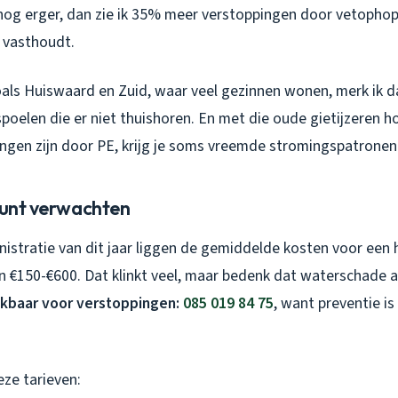
nog erger, dan zie ik 35% meer verstoppingen door vetophop
 vasthoudt.
zoals Huiswaard en Zuid, waar veel gezinnen wonen, merk ik d
oelen die er niet thuishoren. En met die oude gietijzeren h
ngen zijn door PE, krijg je soms vreemde stromingspatronen
 kunt verwachten
nistratie van dit jaar liggen de gemiddelde kosten voor een
n €150-€600. Dat klinkt veel, maar bedenk dat waterschade a
ikbaar voor verstoppingen:
085 019 84 75
, want preventie is
eze tarieven: