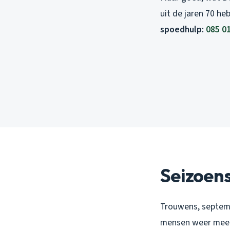
uit de jaren 70 h
spoedhulp:
085 0
Seizoens
Trouwens, septemb
mensen weer meer 