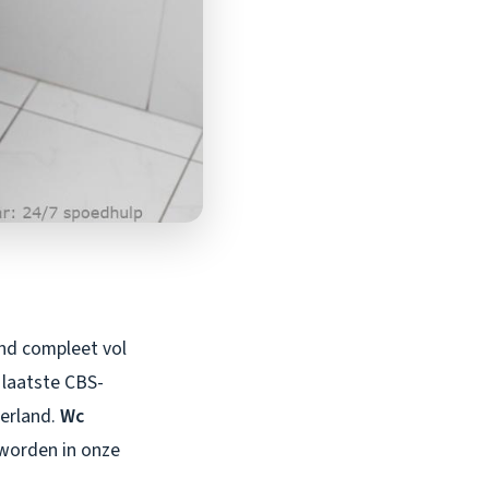
ond compleet vol
 laatste CBS-
derland.
Wc
eworden in onze