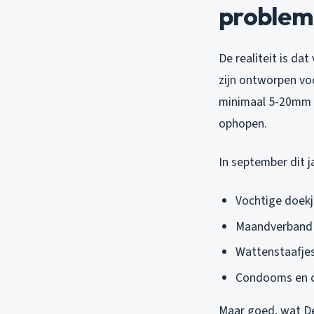
problema
De realiteit is d
zijn ontworpen v
minimaal 5-20mm p
ophopen.
In september dit j
Vochtige doekj
Maandverband
Wattenstaafjes
Condooms en c
Maar goed, wat De