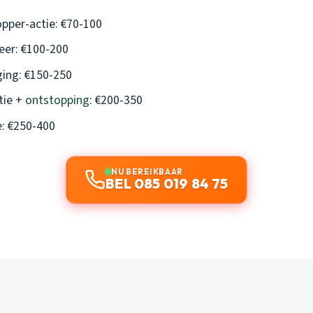
pper-actie: €70-100
eer: €100-200
ing: €150-250
tie +
ontstopping
: €200-350
: €250-400
NU BEREIKBAAR
BEL 085 019 84 75