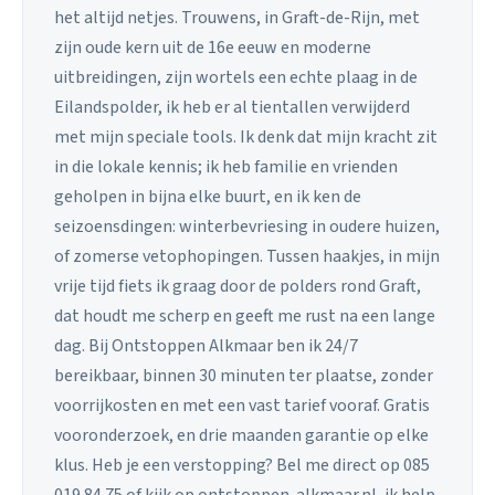
het altijd netjes. Trouwens, in Graft-de-Rijn, met
zijn oude kern uit de 16e eeuw en moderne
uitbreidingen, zijn wortels een echte plaag in de
Eilandspolder, ik heb er al tientallen verwijderd
met mijn speciale tools. Ik denk dat mijn kracht zit
in die lokale kennis; ik heb familie en vrienden
geholpen in bijna elke buurt, en ik ken de
seizoensdingen: winterbevriesing in oudere huizen,
of zomerse vetophopingen. Tussen haakjes, in mijn
vrije tijd fiets ik graag door de polders rond Graft,
dat houdt me scherp en geeft me rust na een lange
dag. Bij Ontstoppen Alkmaar ben ik 24/7
bereikbaar, binnen 30 minuten ter plaatse, zonder
voorrijkosten en met een vast tarief vooraf. Gratis
vooronderzoek, en drie maanden garantie op elke
klus. Heb je een verstopping? Bel me direct op 085
019 84 75 of kijk op ontstoppen-alkmaar.nl, ik help