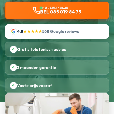
NU BEREIKBAAR
BEL 085 019 84 75
4,8
★★★★★
568 Google reviews
✓
Gratis telefonisch advies
✓
3 maanden garantie
✓
Vaste prijs vooraf