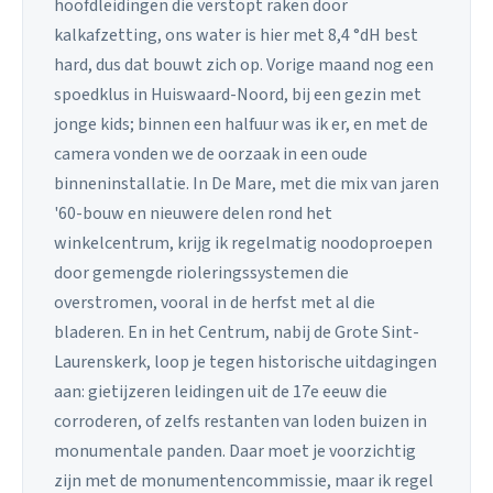
hoofdleidingen die verstopt raken door
kalkafzetting, ons water is hier met 8,4 °dH best
hard, dus dat bouwt zich op. Vorige maand nog een
spoedklus in Huiswaard-Noord, bij een gezin met
jonge kids; binnen een halfuur was ik er, en met de
camera vonden we de oorzaak in een oude
binneninstallatie. In De Mare, met die mix van jaren
'60-bouw en nieuwere delen rond het
winkelcentrum, krijg ik regelmatig noodoproepen
door gemengde rioleringssystemen die
overstromen, vooral in de herfst met al die
bladeren. En in het Centrum, nabij de Grote Sint-
Laurenskerk, loop je tegen historische uitdagingen
aan: gietijzeren leidingen uit de 17e eeuw die
corroderen, of zelfs restanten van loden buizen in
monumentale panden. Daar moet je voorzichtig
zijn met de monumentencommissie, maar ik regel