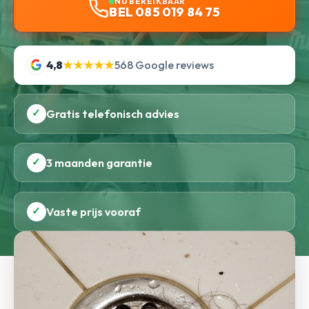
NU BEREIKBAAR
BEL 085 019 84 75
4,8
★★★★★
568 Google reviews
✓
Gratis telefonisch advies
✓
3 maanden garantie
✓
Vaste prijs vooraf