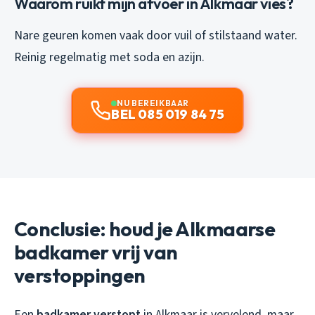
Waarom ruikt mijn afvoer in Alkmaar vies?
Nare geuren komen vaak door vuil of stilstaand water.
Reinig regelmatig met soda en azijn.
NU BEREIKBAAR
BEL 085 019 84 75
Conclusie: houd je Alkmaarse
badkamer vrij van
verstoppingen
Een
badkamer verstopt
in Alkmaar is vervelend, maar