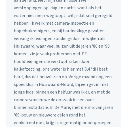
aan de rand. Met mijn team lossen we
verstoppingen op, dag en nacht, want als het
water niet meer wegloopt, wil je dat snel geregeld
hebben. Ik werk met camera-inspectie en
hogedrukreinigers, en bij hardnekkige gevallen
vervang ik leidingen zonder gedoe. In wijken als
Huiswaard, waar veel huizen uit de jaren '80 en '90
komen, zie je vaak problemen met PE-
hoofdleidingen die verstopt raken door
kalkafzetting, ons water is hier met 8,4 °dH best
hard, dus dat bouwt zich op. Vorige maand nog een
spoedklus in Huiswaard-Noord, bij een gezin met
jonge kids; binnen een halfuur was ik er, en met de
camera vonden we de oorzaak in een oude
binneninstallatie. In De Mare, met die mix van jaren
'60-bouw en nieuwere delen rond het
winkelcentrum, krijg ik regelmatig noodoproepen